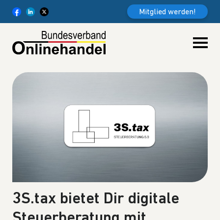
Weiter zum Inhalt
Mitglied werden!
3S.tax bietet Dir digitale
Steuerberatung mit