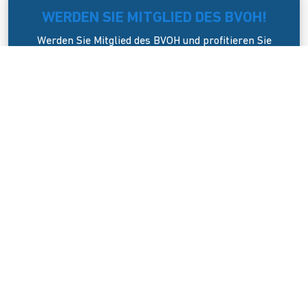
WERDEN SIE MITGLIED DES BVOH!
Werden Sie Mitglied des BVOH und profitieren Sie
von vielen Vorteilen und einem starken Netzwerk.
Wir freuen uns auf gemeinsame Aktivitäten!
JETZT Mitglied werden
Der Bundesverband Onlinehandel e.V. wurde am 8. April 2006 in
Dresden gegründet. Er versteht sich als Sprecher und
Interessenvertreter des mittelständigen Onlinehandels (KMU).