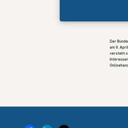
Der Bunde
am 8. Apri
versteht s
Interessen
Onlinehand