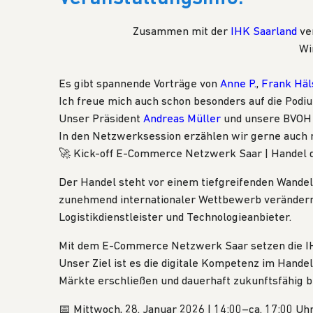
Zusammen mit der
IHK Saarland
ver
Wi
Es gibt spannende Vorträge von
Anne P.
,
Frank Häl
Ich freue mich auch schon besonders auf die Podi
Unser Präsident
Andreas Müller
und unsere BVOH 
In den Netzwerksession erzählen wir gerne auch n
🚀 Kick-off E-Commerce Netzwerk Saar | Handel de
Der Handel steht vor einem tiefgreifenden Wandel
zunehmend internationaler Wettbewerb verändern d
Logistikdienstleister und Technologieanbieter.
Mit dem E-Commerce Netzwerk Saar setzen die
I
Unser Ziel ist es die digitale Kompetenz im Hand
Märkte erschließen und dauerhaft zukunftsfähig b
📅 Mittwoch, 28. Januar 2026 | 14:00–ca. 17:00 Uhr