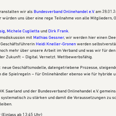
anstalten wir als
Bundesverband Onlinehandel e.V.
am 28.01.2
r würden uns über eine rege Teilnahme von alle Mitgliedern, 
sig
,
Michele Cuglietta
und
Dirk Frank
.
umsdiskussion mit
Mathias Gessner
, wir werden hier einen Dee
Geschäftsführerin
Heidi Kneller-Gronen
werden selbstverstän
och mehr über unsere Arbeit im Verband und was wir für den 
r Zukunft – Digital. Vernetzt. Wettbewerbsfähig.
: neue Geschäftsmodelle, datengetriebene Prozesse, steigend
ie Spielregeln – für Onlinehändler ebenso wie für hybride u
HK Saarland
und der Bundesverband Onlinehandel e.V. gemeinsa
el systematisch zu stärken und damit die Voraussetzungen zu
leiben.
 (Einlass ab 13:45 Uhr)