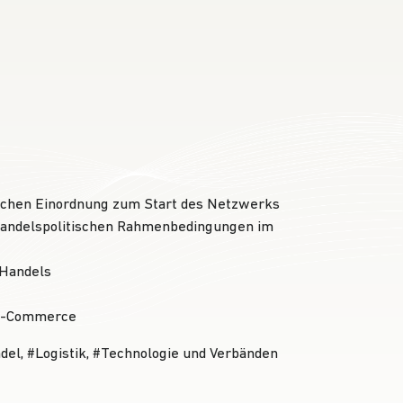
ischen Einordnung zum Start des Netzwerks
 handelspolitischen Rahmenbedingungen im
 Handels
 E-Commerce
tag
Hashtag
Hashtag
del
,
#
Logistik
,
#
Technologie
und Verbänden