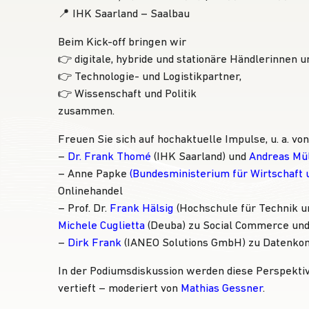
📍 IHK Saarland – Saalbau
Beim Kick-off bringen wir
👉 digitale, hybride und stationäre Händlerinnen u
👉 Technologie- und Logistikpartner,
👉 Wissenschaft und Politik
zusammen.
Freuen Sie sich auf hochaktuelle Impulse, u. a. von
–
Dr. Frank Thomé
(IHK Saarland) und
Andreas Mü
– Anne Papke
(
Bundesministerium für Wirtschaft 
Onlinehandel
– Prof. Dr.
Frank Hälsig
(
Hochschule für Technik u
Michele Cuglietta
(Deuba) zu Social Commerce und
–
Dirk Frank
(
IANEO Solutions GmbH
) zu Datenko
In der Podiumsdiskussion werden diese Perspekti
vertieft – moderiert von
Mathias Gessner
.