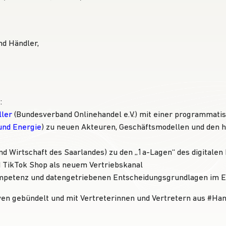
nd Händler,
:
ller
(Bundesverband Onlinehandel e.V.) mit einer programmat
und Energie
) zu neuen Akteuren, Geschäftsmodellen und den
nd Wirtschaft des Saarlandes
) zu den „1a-Lagen“ des digitalen
 TikTok Shop als neuem Vertriebskanal
mpetenz und datengetriebenen Entscheidungsgrundlagen im
Hash
ven gebündelt und mit Vertreterinnen und Vertretern aus
#
Han