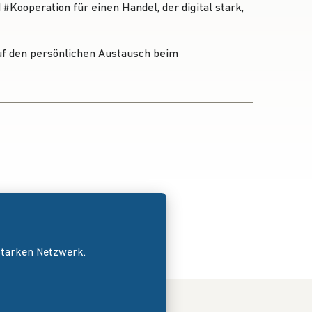
Hashtag
d
#
Kooperation
für einen Handel, der digital stark,
auf den persönlichen Austausch beim
 starken Netzwerk.