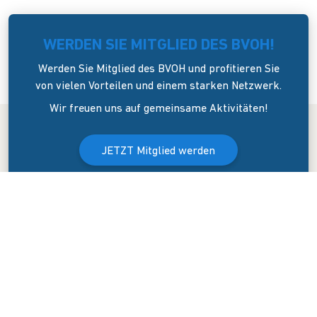
WERDEN SIE MITGLIED DES BVOH!
Werden Sie Mitglied des BVOH und profitieren Sie
von vielen Vorteilen und einem starken Netzwerk.
Wir freuen uns auf gemeinsame Aktivitäten!
JETZT Mitglied werden
Der Bundesverband Onlinehandel e.V. wurde am 8. April 2006 in
Dresden gegründet. Er versteht sich als Sprecher und
Interessenvertreter des mittelständigen Onlinehandels (KMU).