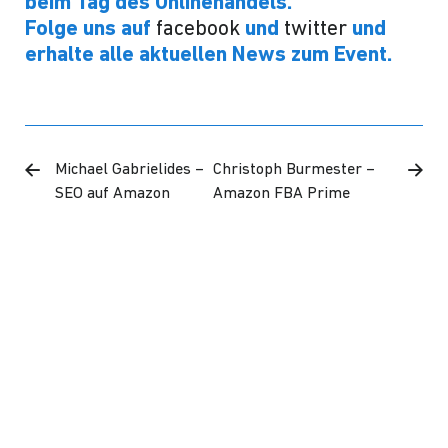
beim Tag des Onlinehandels.
Folge uns auf
facebook
und
twitter
und
erhalte alle aktuellen News zum Event.
Michael Gabrielides –
Christoph Burmester –
SEO auf Amazon
Amazon FBA Prime
WERDEN SIE MITGLIED DES BVOH!
Werden Sie Mitglied des BVOH und profitieren Sie
von vielen Vorteilen und einem starken Netzwerk.
Wir freuen uns auf gemeinsame Aktivitäten!