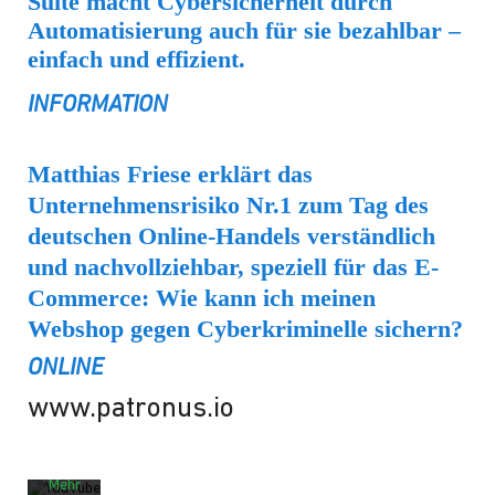
Suite macht Cybersicherheit durch
Automatisierung auch für sie bezahlbar –
einfach und effizient.
INFORMATION
Mit
Matthias Friese erklärt das
dem
Unternehmensrisiko Nr.1 zum Tag des
Laden
des
deutschen Online-Handels verständlich
Video
und nachvollziehbar, speziell für das E-
s
akzep
Commerce: Wie kann ich meinen
tieren
Webshop gegen Cyberkriminelle sichern?
Sie die
Daten
ONLINE
schut
zerklä
www.patronus.io
rung
von
YouTu
be.
Mehr