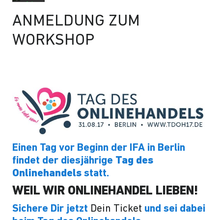
erfahr
en
ANMELDUNG ZUM
Vi
WORKSHOP
de
o
la
de
n
YouTu
be
immer
entsp
erren
Einen Tag vor Beginn der IFA in Berlin
findet der diesjährige
Tag des
Onlinehandels
statt.
WEIL WIR ONLINEHANDEL LIEBEN!
Sichere Dir jetzt
Dein Ticket
und sei dabei