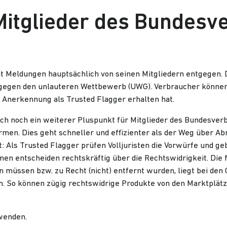
r Mitglieder des Bundes
 Meldungen hauptsächlich von seinen Mitgliedern entgegen. D
gegen den unlauteren Wettbewerb (UWG). Verbraucher können s
 Anerkennung als Trusted Flagger erhalten hat.
sich noch ein weiterer Pluspunkt für Mitglieder des Bundesver
rmen. Dies geht schneller und effizienter als der Weg über A
st: Als Trusted Flagger prüfen Volljuristen die Vorwürfe und
en entscheiden rechtskräftig über die Rechtswidrigkeit. Die fi
 müssen bzw. zu Recht (nicht) entfernt wurden, liegt bei den 
llen. So können zügig rechtswidrige Produkte von den Marktplä
 wenden.