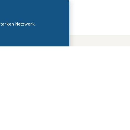
 starken Netzwerk.
DER VERBAND
News
Wir über uns
Veranstaltungen