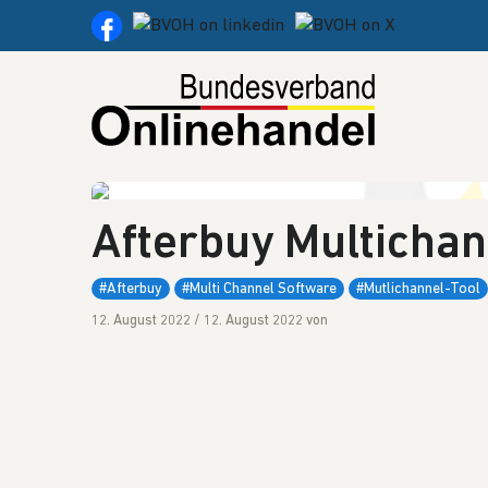
Weiter zum Inhalt
Afterbuy Multichan
#Afterbuy
#Multi Channel Software
#Mutlichannel-Tool
12. August 2022
/
12. August 2022
von