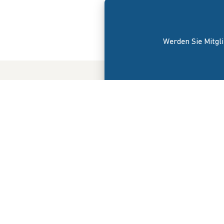
Werden Sie Mitgli
Der Bunde
am 8. Apri
versteht s
Interessen
Onlinehand