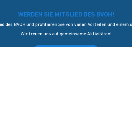
WERDEN SIE MITGLIED DES BVOH!
ed des BVOH und profitieren Sie von vielen Vorteilen und einem
Wir freuen uns auf gemeinsame Aktivitäten!
JETZT Mitglied werden
KONTAKT
sverband Onlinehandel e.V. wurde
l 2006 in Dresden gegründet. Er
GESCHÄFTSSTELLE
ich als Sprecher und
Blasewitzer Straße 41
vertreter des mittelständigen
01307 Dresden
els (KMU).
INTERNET
info@bvoh.de