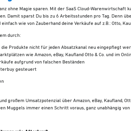
 ganz ohne Magie sparen. Mit der SaaS Cloud-Warenwirtschaft k
n. Damit sparst Du bis zu 6 Arbeitsstunden pro Tag. Denn üb
einfach wie von Zauberhand deine Verkäufe auf z.B.: Otto, Kau
rem durch:
s die Produkte nicht für jeden Absatzkanal neu eingepflegt w
arktplätzen wie Amazon, eBay, Kaufland Otto & Co. und im Onl
rkäufe aufgrund von falschen Beständen
fterbuy gesteuert
en
en und großem Umsatzpotenzial über Amazon, eBay, Kaufland, Ot
eren Muggels immer einen Schritt voraus, ganz unabhängig vo