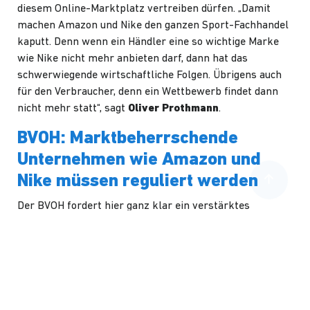
diesem Online-Marktplatz vertreiben dürfen. „Damit
machen Amazon und Nike den ganzen Sport-Fachhandel
kaputt. Denn wenn ein Händler eine so wichtige Marke
wie Nike nicht mehr anbieten darf, dann hat das
schwerwiegende wirtschaftliche Folgen. Übrigens auch
für den Verbraucher, denn ein Wettbewerb findet dann
nicht mehr statt“, sagt
Oliver Prothmann
.
BVOH: Marktbeherrschende
Unternehmen wie Amazon und
Nike müssen reguliert werden
Der BVOH fordert hier ganz klar ein verstärktes
Einschreiten der Politik, denn diese Kooperation von
Nike und Amazon ist nur der Anfang und exemplarisch
für eine Entwicklung des Handels zu sehen, die
letztendlich alle Marken betreffen wird.
Eine Entwicklung deren negative Folgen Händler und