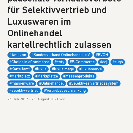
für Selektivvertrieb und
Luxuswaren im
Onlinehandel
kartellrechtlich zulassen
#Amazon
#Bundesverband Onlinehandel e.V.
#BVOH
#Choice in eCommerce
#coty
#E-Commerce
#ecj
#eugh
#Kartellamt
#luxus
#luxusimage
#luxusmarke
#Marktplatz
#Marktplätze
#massenprodukte
#massenware
#Onlinehandel
#Selektives Vertriebssystem
#selektivvertrieb
#Vertriebsbeschränkung
26. Juli 2017
/
25. August 2021
von