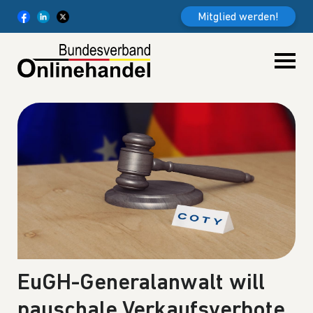
Weiter zum Inhalt
Mitglied werden!
EuGH-Generalanwalt will
pauschale Verkaufsverbote