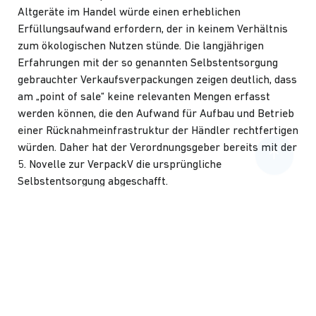
Altgeräte im Handel würde einen erheblichen
Erfüllungsaufwand erfordern, der in keinem Verhältnis
zum ökologischen Nutzen stünde. Die langjährigen
Erfahrungen mit der so genannten Selbstentsorgung
gebrauchter Verkaufsverpackungen zeigen deutlich, dass
am „point of sale“ keine relevanten Mengen erfasst
werden können, die den Aufwand für Aufbau und Betrieb
einer Rücknahmeinfrastruktur der Händler rechtfertigen
würden. Daher hat der Verordnungsgeber bereits mit der
5. Novelle zur VerpackV die ursprüngliche
Selbstentsorgung abgeschafft.
Worin besteht das Problem bei der
Entsorgung von Elektroschrott?
Die EU hat allen Ländern für 2016 eine Quote auferlegt,
wieviel gebrauchte und defekte Elektro- und
Elektronikgeräte wieder recycled werden müssen.
Bereits heute erfüllt Deutschland fast diese Quote.