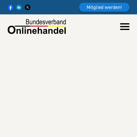
Weiter zum Inhalt
Mitglied werden!