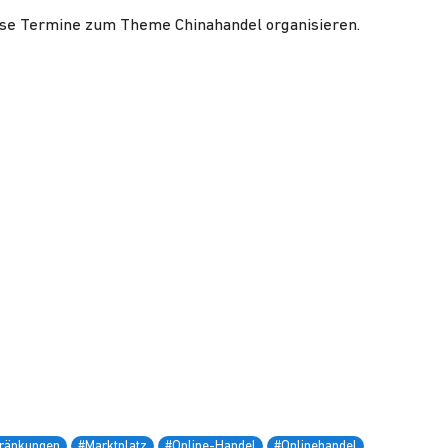
rse Termine zum Theme Chinahandel organisieren.
ränkungen
#Marktplatz
#Online-Handel
#Onlinehandel