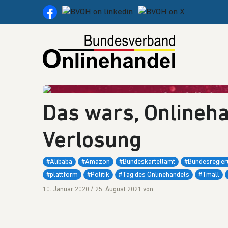
Weiter zum Inhalt
Das wars, Onlineha
Verlosung
#Alibaba
#Amazon
#Bundeskartellamt
#Bundesregier
#plattform
#Politik
#Tag des Onlinehandels
#Tmall
10. Januar 2020
/
25. August 2021
von