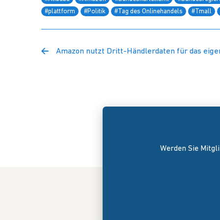
#plattform
#Politik
#Tag des Onlinehandels
#Tmall
Amazon nutzt Dritt-Händlerdaten für das eige
Werden Sie Mitgli