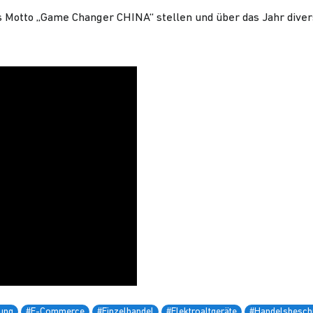
 Motto „Game Changer CHINA“ stellen und über das Jahr dive
ung
#E-Commerce
#Einzelhandel
#Elektroaltgeräte
#Handelsbesch