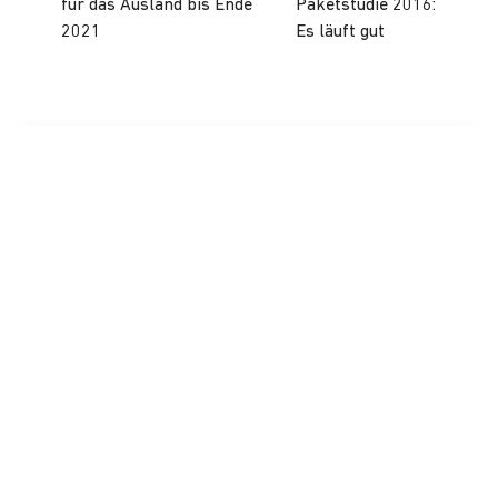
für das Ausland bis Ende
Paketstudie 2016:
2021
Es läuft gut
WERDEN SIE MITGLIED DES BVOH!
Werden Sie Mitglied des BVOH und profitieren Sie
von vielen Vorteilen und einem starken Netzwerk.
Wir freuen uns auf gemeinsame Aktivitäten!
JETZT Mitglied werden