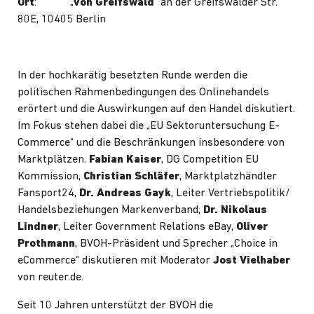
Ort
: „
von Greifswald
” an der Greifswalder Str.
80E, 10405 Berlin
In der hochkarätig besetzten Runde werden die
politischen Rahmenbedingungen des Onlinehandels
erörtert und die Auswirkungen auf den Handel diskutiert.
Im Fokus stehen dabei die „EU Sektoruntersuchung E-
Commerce“ und die Beschränkungen insbesondere von
Marktplätzen.
Fabian Kaiser
, DG Competition EU
Kommission,
Christian Schläfer
, Marktplatzhändler
Fansport24,
Dr. Andreas Gayk
, Leiter Vertriebspolitik/
Handelsbeziehungen Markenverband,
Dr. Nikolaus
Lindner
, Leiter Government Relations eBay,
Oliver
Prothmann
, BVOH-Präsident und Sprecher „Choice in
eCommerce“ diskutieren mit Moderator
Jost Vielhaber
von reuter.de.
Seit 10 Jahren unterstützt der BVOH die