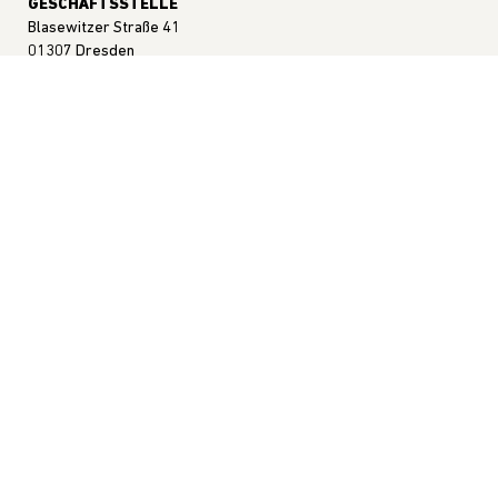
GESCHÄFTSSTELLE
Blasewitzer Straße 41
01307 Dresden
INTERNET
info@bvoh.de
www.bvoh.de
DER VERBAND
News
Wir über uns
Veranstaltungen
#WIRLIEBENONLINEHANDEL