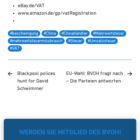
eBay.de/VAT
www.amazon.de/gp/vatRegistration
#bescheinigung
#China
#Chinahändler
#Mehrwertsteuer
#mehrwertsteuermissbrauch
#Steuer
#Umsatzsteuer
#VAT
Blackpool polices
EU-Wahl: BVOH fragt nach
hunt for David
– Die Parteien antworten
Schwimmer
WERDEN SIE MITGLIED DES BVOH!