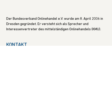
Der Bundesverband Onlinehandel e.V. wurde am 8. April 2006 in
Dresden gegründet. Er versteht sich als Sprecher und
Interessenvertreter des mittelständigen Onlinehandels (KMU).
KONTAKT
GESCHÄFTSSTELLE
Blasewitzer Straße 41
01307 Dresden
INTERNET
info@bvoh.de
www.bvoh.de
DER VERBAND
News