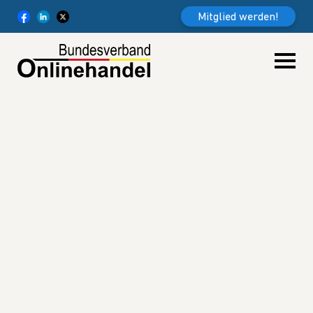
Weiter zum Inhalt
Mitglied werden!