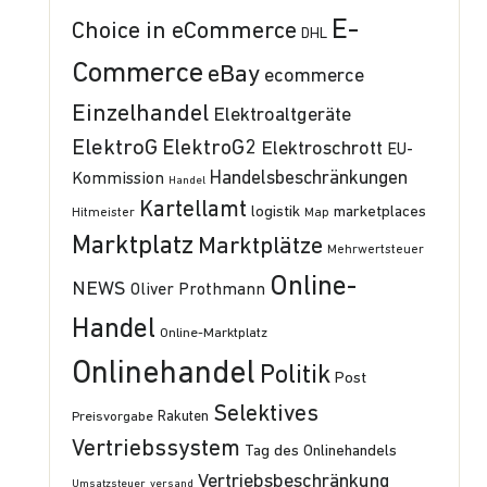
E-
Choice in eCommerce
DHL
Commerce
eBay
ecommerce
Einzelhandel
Elektroaltgeräte
ElektroG
ElektroG2
Elektroschrott
EU-
Handelsbeschränkungen
Kommission
Handel
Kartellamt
logistik
marketplaces
Hitmeister
Map
Marktplatz
Marktplätze
Mehrwertsteuer
Online-
NEWS
Oliver Prothmann
Handel
Online-Marktplatz
Onlinehandel
Politik
Post
Selektives
Preisvorgabe
Rakuten
Vertriebssystem
Tag des Onlinehandels
Vertriebsbeschränkung
Umsatzsteuer
versand