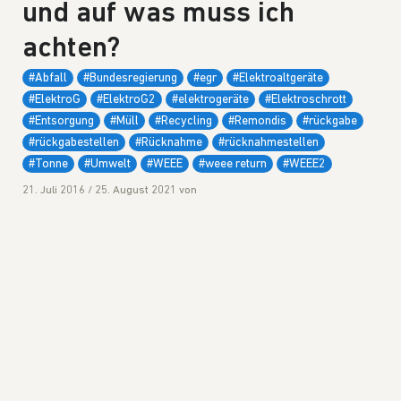
und auf was muss ich
achten?
#Abfall
#Bundesregierung
#egr
#Elektroaltgeräte
#ElektroG
#ElektroG2
#elektrogeräte
#Elektroschrott
#Entsorgung
#Müll
#Recycling
#Remondis
#rückgabe
#rückgabestellen
#Rücknahme
#rücknahmestellen
#Tonne
#Umwelt
#WEEE
#weee return
#WEEE2
21. Juli 2016
/
25. August 2021
von