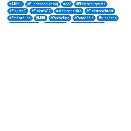
#Abfall
#Bundesregierung
#egr
#Elektroaltgeräte
#ElektroG
#ElektroG2
#elektrogeräte
#Elektroschrott
#Entsorgung
#Müll
#Recycling
#Remondis
#rückgabe
#rückgabestellen
#Rücknahme
#rücknahmestellen
#Tonne
#Umwelt
#WEEE
#weee return
#WEEE2
BVOH stellt Lösung
Es geht los – Erste
für ElektroG vor
Abmahnung zu ElektroG
bekannt
WERDEN SIE MITGLIED DES BVOH!
Werden Sie Mitglied des BVOH und profitieren Sie
von vielen Vorteilen und einem starken Netzwerk.