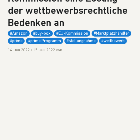
der wettbewerbsrechtliche
Bedenken an
#Amazon
#buy-box
#EU-Kommission
#Marktplatzhändler
#prime
#prime Programm
#stellungnahme
#wettbewerb
14. Juli 2022
/
15. Juli 2022
von