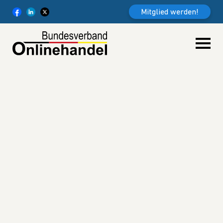
Weiter zum Inhalt
Mitglied werden!