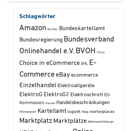
Schlagwörter
Amazon
Bundeskartellamt
Builder
Bundesverband
Bundesregierung
BVOH
Onlinehandel e.V.
China
E-
Choice in eCommerce
DHL
Commerce
eBay
ecommerce
Einzelhandel
Elektroaltgeräte
ElektroG
ElektroG2
Elektroschrott
EU-
Handelsbeschränkungen
Kommission
Handel
Kartellamt
logistik
marketplaces
Hitmeister
Map
Marktplatz
Marktplätze
Mehrwertsteuer