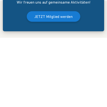
Wir freuen uns auf gemeinsame Aktivitäten!
JETZT Mitglied werden
Der Bundesverband Onlinehandel e.V. wurde am 8. April 2006 in
Dresden gegründet. Er versteht sich als Sprecher und
Interessenvertreter des mittelständigen Onlinehandels (KMU).
KONTAKT
GESCHÄFTSSTELLE
Blasewitzer Straße 41
01307 Dresden