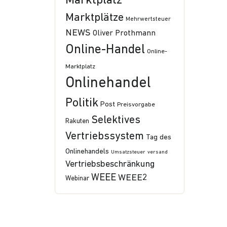
Marktplatz
Marktplätze
Mehrwertsteuer
NEWS
Oliver Prothmann
Online-Handel
Online-
Marktplatz
Onlinehandel
Politik
Post
Preisvorgabe
Selektives
Rakuten
Vertriebssystem
Tag des
Onlinehandels
Umsatzsteuer
versand
Vertriebsbeschränkung
WEEE
WEEE2
Webinar