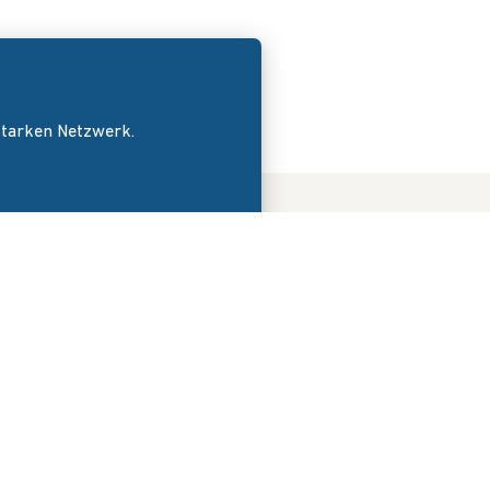
 starken Netzwerk.
DER VERBAND
News
Wir über uns
Veranstaltungen