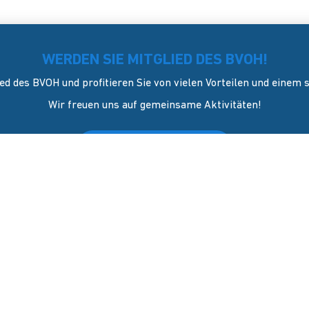
WERDEN SIE MITGLIED DES BVOH!
ed des BVOH und profitieren Sie von vielen Vorteilen und einem
Wir freuen uns auf gemeinsame Aktivitäten!
JETZT Mitglied werden
KONTAKT
sverband Onlinehandel e.V. wurde
l 2006 in Dresden gegründet. Er
GESCHÄFTSSTELLE
ich als Sprecher und
Blasewitzer Straße 41
vertreter des mittelständigen
01307 Dresden
els (KMU).