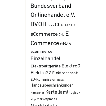
Bundesverband
Onlinehandel e.V.
BVOH
Choice in
China
E-
eCommerce
DHL
Commerce
eBay
ecommerce
Einzelhandel
ElektroG
Elektroaltgeräte
ElektroG2
Elektroschrott
EU-Kommission
Handel
Handelsbeschränkungen
Kartellamt
logistik
Hitmeister
marketplaces
Map