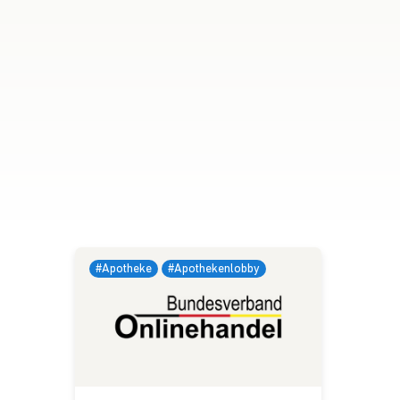
#Apotheke
#Apothekenlobby