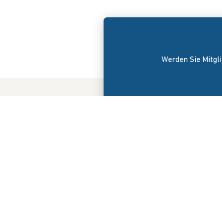
Werden Sie Mitgli
Der Bunde
am 8. Apri
versteht s
Interessen
Onlinehand