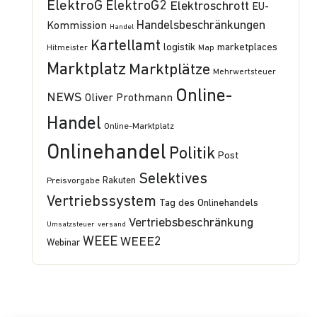
ElektroG
ElektroG2
Elektroschrott
EU-
Handelsbeschränkungen
Kommission
Handel
Kartellamt
logistik
marketplaces
Hitmeister
Map
Marktplatz
Marktplätze
Mehrwertsteuer
Online-
NEWS
Oliver Prothmann
Handel
Online-Marktplatz
Onlinehandel
Politik
Post
Selektives
Preisvorgabe
Rakuten
Vertriebssystem
Tag des Onlinehandels
Vertriebsbeschränkung
Umsatzsteuer
versand
WEEE
WEEE2
Webinar