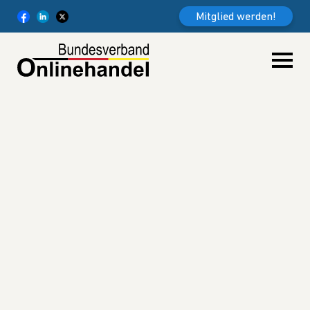
Weiter zum Inhalt
Mitglied werden!