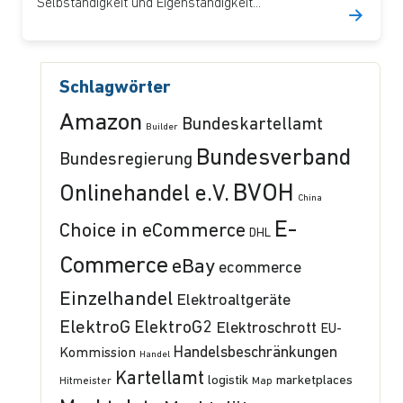
Selbständigkeit und Eigenständigkeit...
Schlagwörter
Amazon
Bundeskartellamt
Builder
Bundesverband
Bundesregierung
BVOH
Onlinehandel e.V.
China
E-
Choice in eCommerce
DHL
Commerce
eBay
ecommerce
Einzelhandel
Elektroaltgeräte
ElektroG
ElektroG2
Elektroschrott
EU-
Handelsbeschränkungen
Kommission
Handel
Kartellamt
logistik
marketplaces
Hitmeister
Map