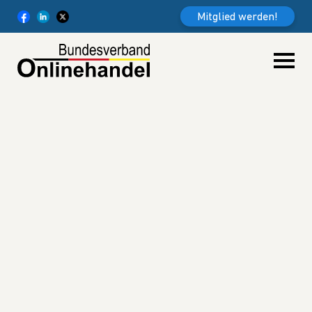
Weiter zum Inhalt
Mitglied werden!