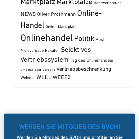
Marktplatz
Marktplätze
Mehrwertsteuer
Online-
NEWS
Oliver Prothmann
Handel
Online-Marktplatz
Onlinehandel
Politik
Post
Selektives
Preisvorgabe
Rakuten
Vertriebssystem
Tag des Onlinehandels
Vertriebsbeschränkung
Umsatzsteuer
versand
WEEE
WEEE2
Webinar
WERDEN SIE MITGLIED DES BVOH!
Werden Sie Mitglied des BVOH und profitieren Sie