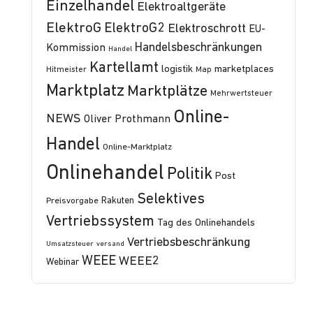
Einzelhandel
Elektroaltgeräte
ElektroG
ElektroG2
Elektroschrott
EU-
Handelsbeschränkungen
Kommission
Handel
Kartellamt
logistik
marketplaces
Hitmeister
Map
Marktplatz
Marktplätze
Mehrwertsteuer
Online-
NEWS
Oliver Prothmann
Handel
Online-Marktplatz
Onlinehandel
Politik
Post
Selektives
Preisvorgabe
Rakuten
Vertriebssystem
Tag des Onlinehandels
Vertriebsbeschränkung
Umsatzsteuer
versand
WEEE
WEEE2
Webinar