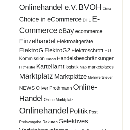
BVOH
Onlinehandel e.V.
China
E-
Choice in eCommerce
DHL
Commerce
eBay
ecommerce
Einzelhandel
Elektroaltgeräte
ElektroG
ElektroG2
Elektroschrott
EU-
Handelsbeschränkungen
Kommission
Handel
Kartellamt
logistik
marketplaces
Hitmeister
Map
Marktplatz
Marktplätze
Mehrwertsteuer
Online-
NEWS
Oliver Prothmann
Handel
Online-Marktplatz
Onlinehandel
Politik
Post
Selektives
Rakuten
Preisvorgabe