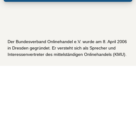
Der Bundesverband Onlinehandel e.V. wurde am 8. April 2006
in Dresden gegründet. Er versteht sich als Sprecher und
Interessenvertreter des mittelständigen Onlinehandels (KMU).
KONTAKT
GESCHÄFTSSTELLE
Blasewitzer Straße 41
01307 Dresden
INTERNET
info@bvoh.de
www.bvoh.de