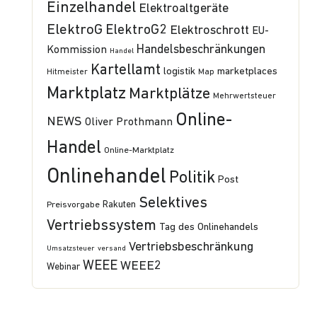
Einzelhandel
Elektroaltgeräte
ElektroG
ElektroG2
Elektroschrott
EU-
Handelsbeschränkungen
Kommission
Handel
Kartellamt
logistik
marketplaces
Hitmeister
Map
Marktplatz
Marktplätze
Mehrwertsteuer
Online-
NEWS
Oliver Prothmann
Handel
Online-Marktplatz
Onlinehandel
Politik
Post
Selektives
Preisvorgabe
Rakuten
Vertriebssystem
Tag des Onlinehandels
Vertriebsbeschränkung
Umsatzsteuer
versand
WEEE
WEEE2
Webinar