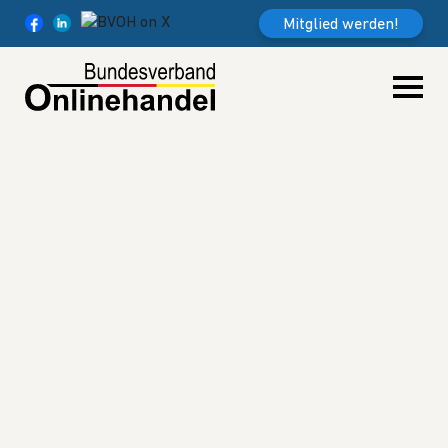
Weiter zum Inhalt
Mitglied werden!