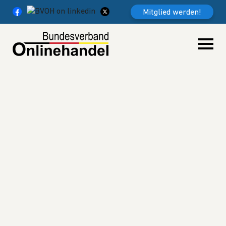
Weiter zum Inhalt
Mitglied werden!