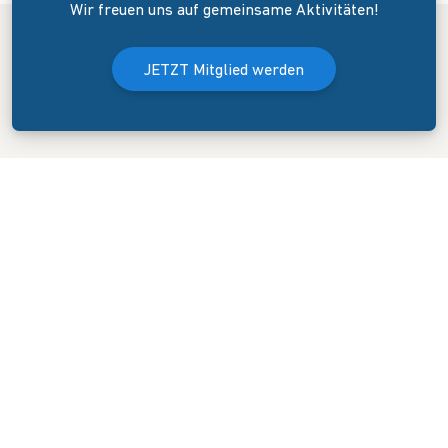
Wir freuen uns auf gemeinsame Aktivitäten!
JETZT Mitglied werden
Der Bundesverband Onlinehandel e.V. wurde am 8. April 2006 in
Dresden gegründet. Er versteht sich als Sprecher und
Interessenvertreter des mittelständigen Onlinehandels (KMU).
KONTAKT
GESCHÄFTSSTELLE
Blasewitzer Straße 41
01307 Dresden