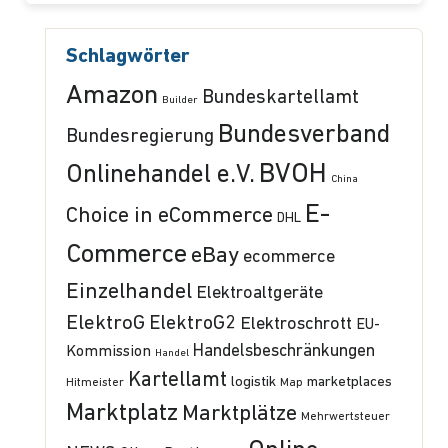
Schlagwörter
Amazon
Bundeskartellamt
Builder
Bundesverband
Bundesregierung
BVOH
Onlinehandel e.V.
China
E-
Choice in eCommerce
DHL
Commerce
eBay
ecommerce
Einzelhandel
Elektroaltgeräte
ElektroG
ElektroG2
Elektroschrott
EU-
Handelsbeschränkungen
Kommission
Handel
Kartellamt
logistik
marketplaces
Hitmeister
Map
Marktplatz
Marktplätze
Mehrwertsteuer