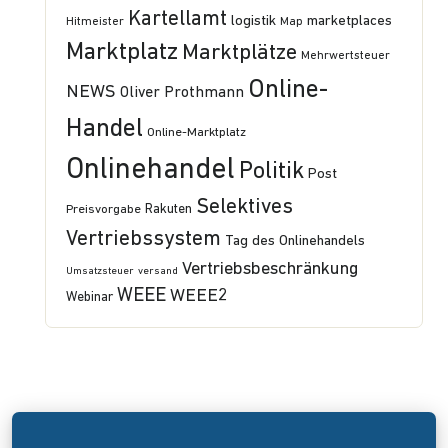
Kartellamt
logistik
marketplaces
Hitmeister
Map
Marktplatz
Marktplätze
Mehrwertsteuer
Online-
NEWS
Oliver Prothmann
Handel
Online-Marktplatz
Onlinehandel
Politik
Post
Selektives
Preisvorgabe
Rakuten
Vertriebssystem
Tag des Onlinehandels
Vertriebsbeschränkung
Umsatzsteuer
versand
WEEE
WEEE2
Webinar