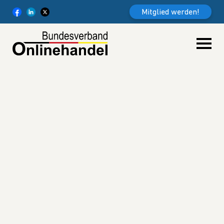
Weiter zum Inhalt
Mitglied werden!