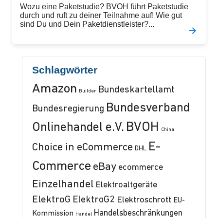
Wozu eine Paketstudie? BVOH führt Paketstudie
durch und ruft zu deiner Teilnahme auf! Wie gut
sind Du und Dein Paketdienstleister?...
Schlagwörter
Amazon
Bundeskartellamt
Builder
Bundesverband
Bundesregierung
BVOH
Onlinehandel e.V.
China
E-
Choice in eCommerce
DHL
Commerce
eBay
ecommerce
Einzelhandel
Elektroaltgeräte
ElektroG
ElektroG2
Elektroschrott
EU-
Handelsbeschränkungen
Kommission
Handel