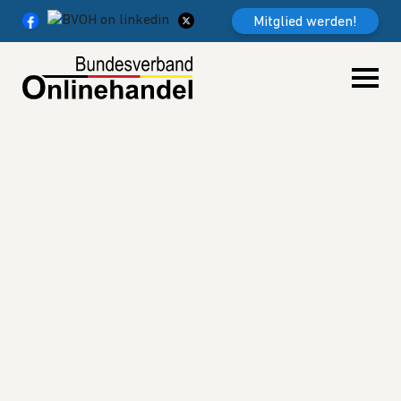
Weiter zum Inhalt
Mitglied werden!