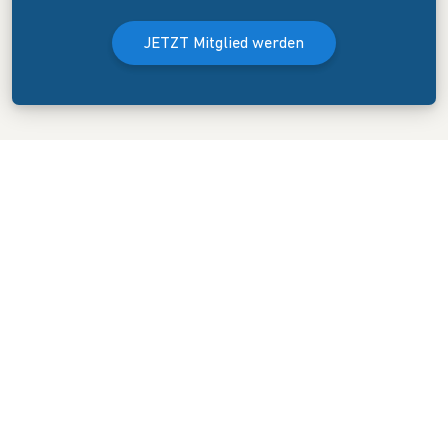
JETZT Mitglied werden
Der Bundesverband Onlinehandel e.V. wurde am 8. April 2006 in
Dresden gegründet. Er versteht sich als Sprecher und
Interessenvertreter des mittelständigen Onlinehandels (KMU).
KONTAKT
GESCHÄFTSSTELLE
Blasewitzer Straße 41
01307 Dresden