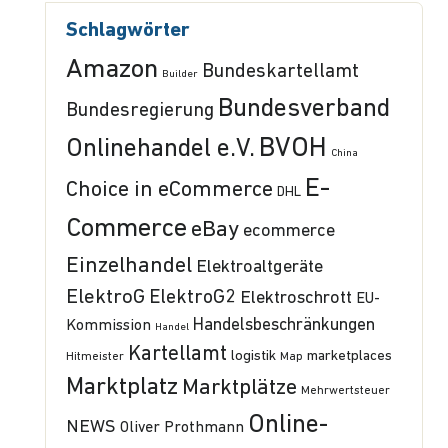
Schlagwörter
Amazon
Bundeskartellamt
Builder
Bundesverband
Bundesregierung
BVOH
Onlinehandel e.V.
China
E-
Choice in eCommerce
DHL
Commerce
eBay
ecommerce
Einzelhandel
Elektroaltgeräte
ElektroG
ElektroG2
Elektroschrott
EU-
Handelsbeschränkungen
Kommission
Handel
Kartellamt
logistik
marketplaces
Hitmeister
Map
Marktplatz
Marktplätze
Mehrwertsteuer
Online-
NEWS
Oliver Prothmann