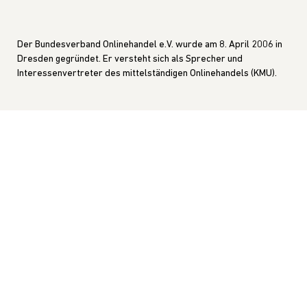
Der Bundesverband Onlinehandel e.V. wurde am 8. April 2006 in
Dresden gegründet. Er versteht sich als Sprecher und
Interessenvertreter des mittelständigen Onlinehandels (KMU).
KONTAKT
GESCHÄFTSSTELLE
Blasewitzer Straße 41
01307 Dresden
INTERNET
info@bvoh.de
www.bvoh.de
DER VERBAND
News