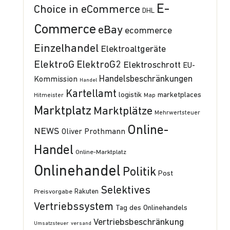
E-
Choice in eCommerce
DHL
Commerce
eBay
ecommerce
Einzelhandel
Elektroaltgeräte
ElektroG
ElektroG2
Elektroschrott
EU-
Handelsbeschränkungen
Kommission
Handel
Kartellamt
logistik
marketplaces
Hitmeister
Map
Marktplatz
Marktplätze
Mehrwertsteuer
Online-
NEWS
Oliver Prothmann
Handel
Online-Marktplatz
Onlinehandel
Politik
Post
Selektives
Preisvorgabe
Rakuten
Vertriebssystem
Tag des Onlinehandels
Vertriebsbeschränkung
Umsatzsteuer
versand