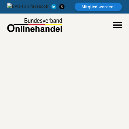
Weiter zum Inhalt
Mitglied werden!