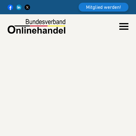
Weiter zum Inhalt
Mitglied werden!