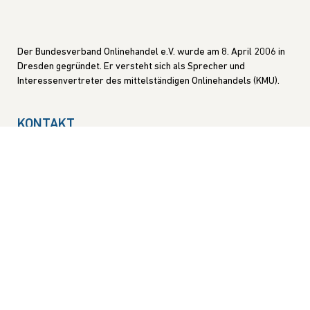
Der Bundesverband Onlinehandel e.V. wurde am 8. April 2006 in
Dresden gegründet. Er versteht sich als Sprecher und
Interessenvertreter des mittelständigen Onlinehandels (KMU).
KONTAKT
GESCHÄFTSSTELLE
Blasewitzer Straße 41
01307 Dresden
INTERNET
info@bvoh.de
www.bvoh.de
DER VERBAND
News