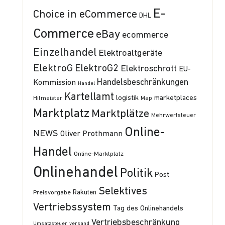
E-
Choice in eCommerce
DHL
Commerce
eBay
ecommerce
Einzelhandel
Elektroaltgeräte
ElektroG
ElektroG2
Elektroschrott
EU-
Handelsbeschränkungen
Kommission
Handel
Kartellamt
logistik
marketplaces
Hitmeister
Map
Marktplatz
Marktplätze
Mehrwertsteuer
Online-
NEWS
Oliver Prothmann
Handel
Online-Marktplatz
Onlinehandel
Politik
Post
Selektives
Preisvorgabe
Rakuten
Vertriebssystem
Tag des Onlinehandels
Vertriebsbeschränkung
Umsatzsteuer
versand