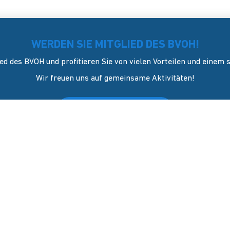
WERDEN SIE MITGLIED DES BVOH!
ed des BVOH und profitieren Sie von vielen Vorteilen und einem
Wir freuen uns auf gemeinsame Aktivitäten!
JETZT Mitglied werden
KONTAKT
sverband Onlinehandel e.V. wurde
l 2006 in Dresden gegründet. Er
GESCHÄFTSSTELLE
ich als Sprecher und
Blasewitzer Straße 41
vertreter des mittelständigen
01307 Dresden
els (KMU).