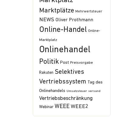
Marktplatz
Marktplätze
Mehrwertsteuer
NEWS
Oliver Prothmann
Online-Handel
Online-
Marktplatz
Onlinehandel
Politik
Post
Preisvorgabe
Selektives
Rakuten
Vertriebssystem
Tag des
Onlinehandels
Umsatzsteuer
versand
Vertriebsbeschränkung
WEEE
WEEE2
Webinar