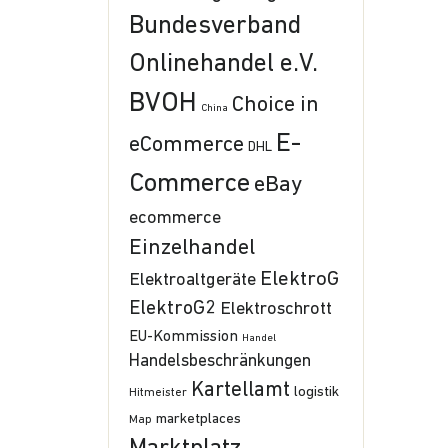
Bundesverband
Onlinehandel e.V.
BVOH
Choice in
China
E-
eCommerce
DHL
Commerce
eBay
ecommerce
Einzelhandel
ElektroG
Elektroaltgeräte
ElektroG2
Elektroschrott
EU-Kommission
Handel
Handelsbeschränkungen
Kartellamt
logistik
Hitmeister
marketplaces
Map