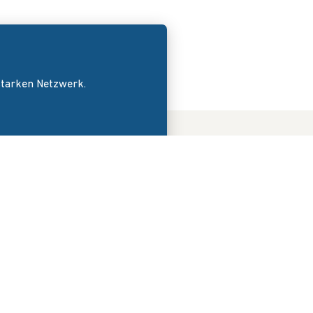
 starken Netzwerk.
DER VERBAND
News
Wir über uns
Veranstaltungen