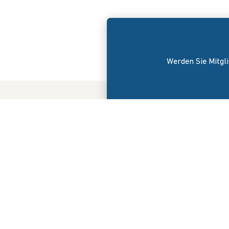
Werden Sie Mitgli
Der Bunde
am 8. Apri
versteht s
Interessen
Onlinehand