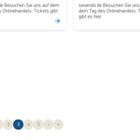
.de Besuchen Sie uns auf dem
sevendo.de Besuchen Sie uns
 Onlinehandels. Tickets gibt
dem Tag des Onlinehandels. T
gibt es hier.
eite
Seite
Aktuelle Seite
Seite
Seite
2
3
4
5
›
»