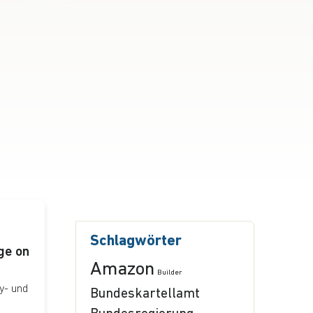
Schlagwörter
ge on
Amazon
Builder
y- und
Bundeskartellamt