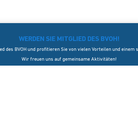
WERDEN SIE MITGLIED DES BVOH!
ed des BVOH und profitieren Sie von vielen Vorteilen und einem
Wir freuen uns auf gemeinsame Aktivitäten!
JETZT Mitglied werden
KONTAKT
sverband Onlinehandel e.V. wurde
l 2006 in Dresden gegründet. Er
GESCHÄFTSSTELLE
ich als Sprecher und
Blasewitzer Straße 41