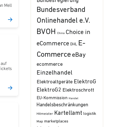
Bundesregierung
n Mell
Bundesverband
Onlinehandel e.V.
BVOH
Choice in
China
E-
eCommerce
DHL
Commerce
eBay
 auf
ecommerce
ickets
Einzelhandel
ElektroG
Elektroaltgeräte
ElektroG2
Elektroschrott
EU-Kommission
Handel
Handelsbeschränkungen
Kartellamt
logistik
Hitmeister
marketplaces
Map