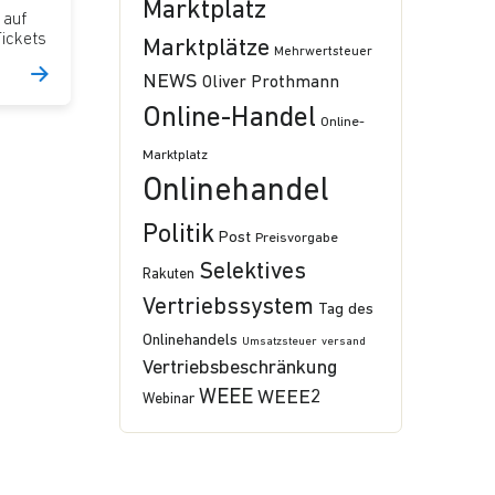
Marktplatz
 auf
ickets
Marktplätze
Mehrwertsteuer
NEWS
Oliver Prothmann
Online-Handel
Online-
Marktplatz
Onlinehandel
Politik
Post
Preisvorgabe
Selektives
Rakuten
Vertriebssystem
Tag des
Onlinehandels
Umsatzsteuer
versand
Vertriebsbeschränkung
WEEE
WEEE2
Webinar