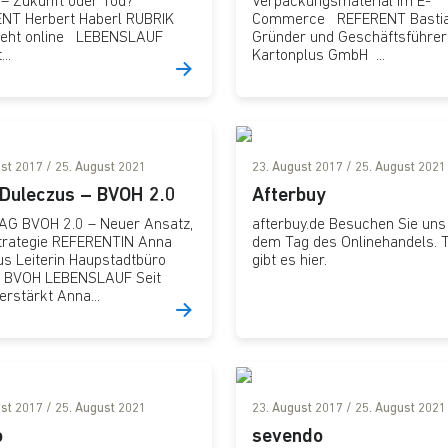
 – Zukunft oder Tod?“
Verpackungsmaterial im E-
NT Herbert Haberl RUBRIK
Commerce REFERENT Bastia
geht online LEBENSLAUF
Gründer und Geschäftsführer
..
Kartonplus GmbH ...
ust 2017
/
25. August 2021
23. August 2017
/
25. August 2021
Duleczus – BVOH 2.0
Afterbuy
G BVOH 2.0 – Neuer Ansatz,
afterbuy.de Besuchen Sie uns
trategie REFERENTIN Anna
dem Tag des Onlinehandels. T
us Leiterin Haupstadtbüro
gibt es hier.
 BVOH LEBENSLAUF Seit
rstärkt Anna...
ust 2017
/
25. August 2021
23. August 2017
/
25. August 2021
o
sevendo