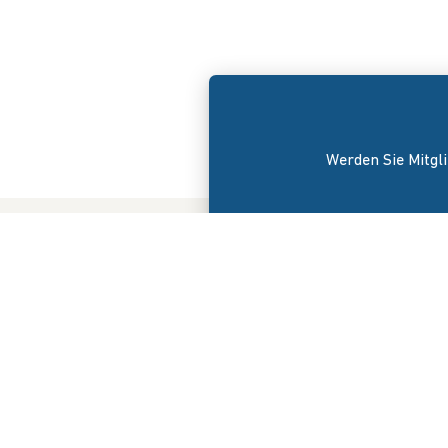
Werden Sie Mitgli
Der Bunde
am 8. Apri
versteht s