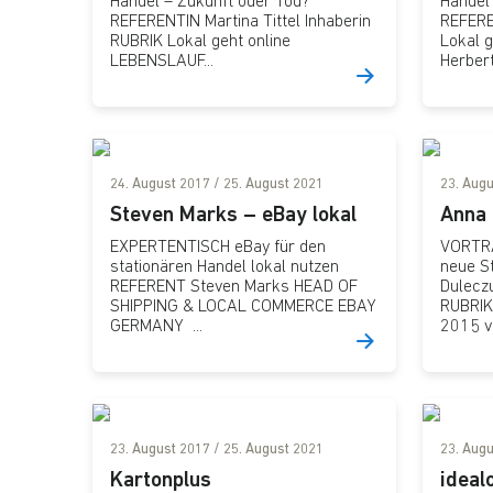
Handel – Zukunft oder Tod?“
Handel
REFERENTIN Martina Tittel Inhaberin
REFERE
RUBRIK Lokal geht online
Lokal 
LEBENSLAUF...
Herbert.
24. August 2017
/
25. August 2021
23. Aug
Steven Marks – eBay lokal
Anna 
EXPERTENTISCH eBay für den
VORTRA
stationären Handel lokal nutzen
neue S
REFERENT Steven Marks HEAD OF
Dulecz
SHIPPING & LOCAL COMMERCE EBAY
RUBRIK
GERMANY ...
2015 ve
23. August 2017
/
25. August 2021
23. Aug
Kartonplus
ideal