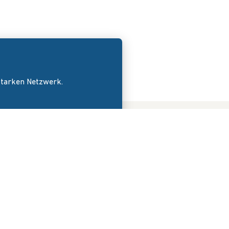
 starken Netzwerk.
DER VERBAND
News