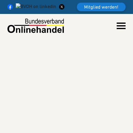
Weiter zum Inhalt
Mitglied werden!