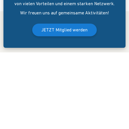
von vielen Vorteilen und einem starken Netzwerk.
Wir freuen uns auf gemeinsame Aktivitäten!
JETZT Mitglied werden
Der Bundesverband Onlinehandel e.V. wurde am 8. April 2006 in
Dresden gegründet. Er versteht sich als Sprecher und
Interessenvertreter des mittelständigen Onlinehandels (KMU).
KONTAKT
GESCHÄFTSSTELLE