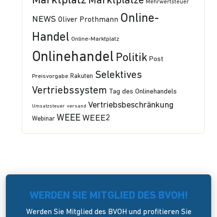
Marktplatz
Marktplätze
Mehrwertsteuer
Online-
NEWS
Oliver Prothmann
Handel
Online-Marktplatz
Onlinehandel
Politik
Post
Selektives
Preisvorgabe
Rakuten
Vertriebssystem
Tag des Onlinehandels
Vertriebsbeschränkung
Umsatzsteuer
versand
WEEE
WEEE2
Webinar
WERDEN SIE MITGLIED DES BVOH!
Werden Sie Mitglied des BVOH und profitieren Sie