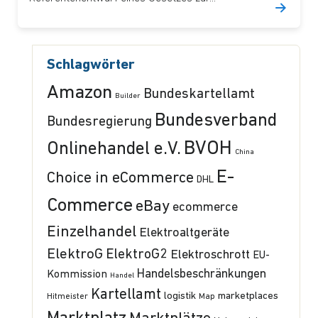
Schlagwörter
Amazon
Bundeskartellamt
Builder
Bundesverband
Bundesregierung
BVOH
Onlinehandel e.V.
China
E-
Choice in eCommerce
DHL
Commerce
eBay
ecommerce
Einzelhandel
Elektroaltgeräte
ElektroG
ElektroG2
Elektroschrott
EU-
Handelsbeschränkungen
Kommission
Handel
Kartellamt
logistik
marketplaces
Hitmeister
Map