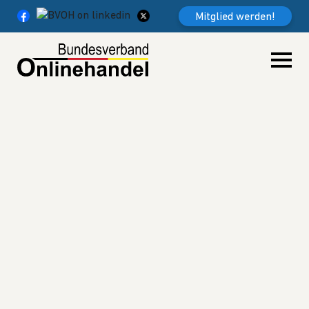
Weiter zum Inhalt
Mitglied werden!