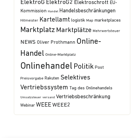
ElektroG
ElektroG2
Elektroschrott
EU-
Handelsbeschränkungen
Kommission
Handel
Kartellamt
logistik
marketplaces
Hitmeister
Map
Marktplatz
Marktplätze
Mehrwertsteuer
Online-
NEWS
Oliver Prothmann
Handel
Online-Marktplatz
Onlinehandel
Politik
Post
Selektives
Preisvorgabe
Rakuten
Vertriebssystem
Tag des Onlinehandels
Vertriebsbeschränkung
Umsatzsteuer
versand
WEEE
WEEE2
Webinar