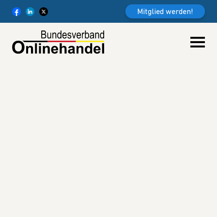
Weiter zum Inhalt
Mitglied werden!