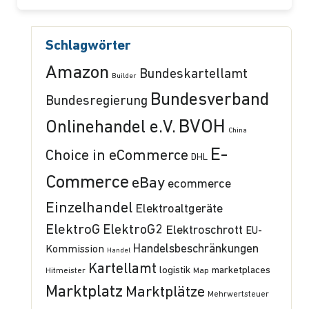
Schlagwörter
Amazon
Bundeskartellamt
Builder
Bundesverband
Bundesregierung
BVOH
Onlinehandel e.V.
China
E-
Choice in eCommerce
DHL
Commerce
eBay
ecommerce
Einzelhandel
Elektroaltgeräte
ElektroG
ElektroG2
Elektroschrott
EU-
Handelsbeschränkungen
Kommission
Handel
Kartellamt
logistik
marketplaces
Hitmeister
Map
Marktplatz
Marktplätze
Mehrwertsteuer