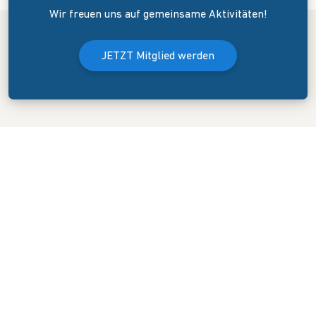
Wir freuen uns auf gemeinsame Aktivitäten!
JETZT Mitglied werden
Der Bundesverband Onlinehandel e.V. wurde am 8. April 2006 in
Dresden gegründet. Er versteht sich als Sprecher und
Interessenvertreter des mittelständigen Onlinehandels (KMU).
KONTAKT
GESCHÄFTSSTELLE
Blasewitzer Straße 41