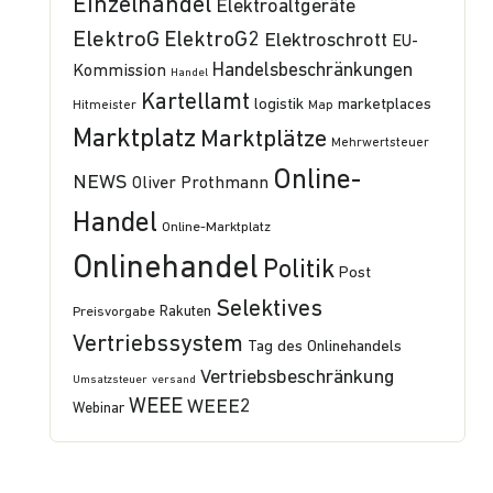
Einzelhandel
Elektroaltgeräte
ElektroG
ElektroG2
Elektroschrott
EU-
Handelsbeschränkungen
Kommission
Handel
Kartellamt
logistik
marketplaces
Hitmeister
Map
Marktplatz
Marktplätze
Mehrwertsteuer
Online-
NEWS
Oliver Prothmann
Handel
Online-Marktplatz
Onlinehandel
Politik
Post
Selektives
Preisvorgabe
Rakuten
Vertriebssystem
Tag des Onlinehandels
Vertriebsbeschränkung
Umsatzsteuer
versand
WEEE
WEEE2
Webinar