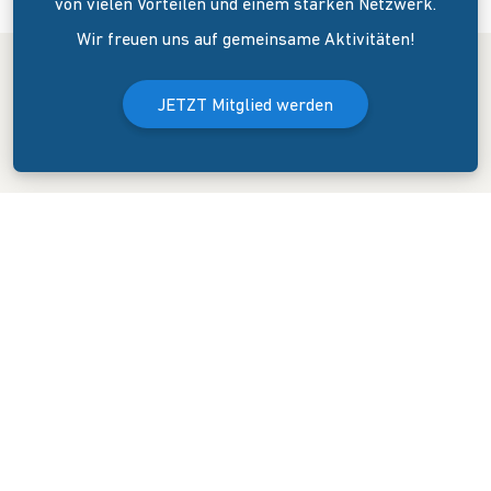
von vielen Vorteilen und einem starken Netzwerk.
Wir freuen uns auf gemeinsame Aktivitäten!
JETZT Mitglied werden
Der Bundesverband Onlinehandel e.V. wurde am 8. April 2006 in
Dresden gegründet. Er versteht sich als Sprecher und
Interessenvertreter des mittelständigen Onlinehandels (KMU).
KONTAKT
GESCHÄFTSSTELLE
Blasewitzer Straße 41