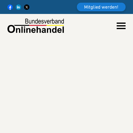
Weiter zum Inhalt
Mitglied werden!