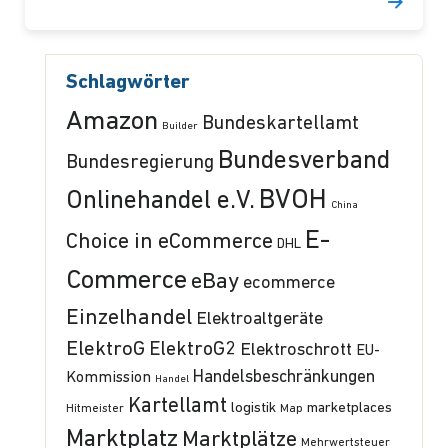
Schlagwörter
Amazon
Bundeskartellamt
Builder
Bundesverband
Bundesregierung
BVOH
Onlinehandel e.V.
China
E-
Choice in eCommerce
DHL
Commerce
eBay
ecommerce
Einzelhandel
Elektroaltgeräte
ElektroG
ElektroG2
Elektroschrott
EU-
Handelsbeschränkungen
Kommission
Handel
Kartellamt
logistik
marketplaces
Hitmeister
Map
Marktplatz
Marktplätze
Mehrwertsteuer