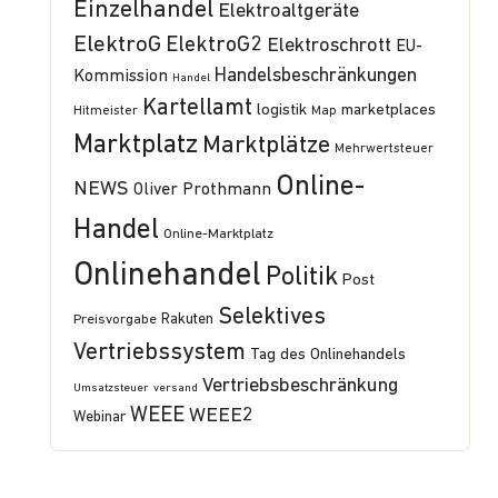
Einzelhandel
Elektroaltgeräte
ElektroG
ElektroG2
Elektroschrott
EU-
Handelsbeschränkungen
Kommission
Handel
Kartellamt
logistik
marketplaces
Hitmeister
Map
Marktplatz
Marktplätze
Mehrwertsteuer
Online-
NEWS
Oliver Prothmann
Handel
Online-Marktplatz
Onlinehandel
Politik
Post
Selektives
Preisvorgabe
Rakuten
Vertriebssystem
Tag des Onlinehandels
Vertriebsbeschränkung
Umsatzsteuer
versand
WEEE
WEEE2
Webinar