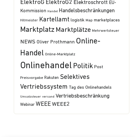
ElektroG
ElektroG2
Elektroschrott
EU-
Handelsbeschränkungen
Kommission
Handel
Kartellamt
logistik
marketplaces
Hitmeister
Map
Marktplatz
Marktplätze
Mehrwertsteuer
Online-
NEWS
Oliver Prothmann
Handel
Online-Marktplatz
Onlinehandel
Politik
Post
Selektives
Preisvorgabe
Rakuten
Vertriebssystem
Tag des Onlinehandels
Vertriebsbeschränkung
Umsatzsteuer
versand
WEEE
WEEE2
Webinar