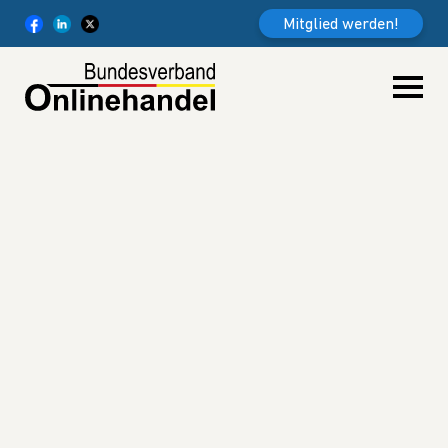
Weiter zum Inhalt
Mitglied werden!