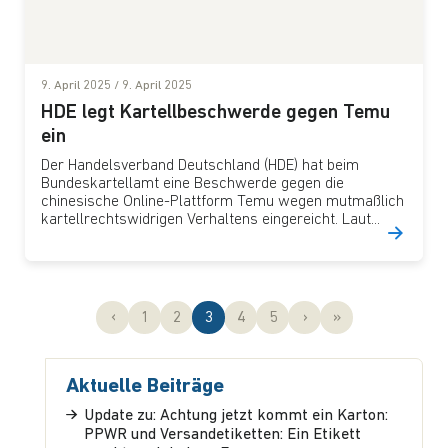
9. April 2025
/
9. April 2025
HDE legt Kartellbeschwerde gegen Temu
ein
​Der Handelsverband Deutschland (HDE) hat beim
Bundeskartellamt eine Beschwerde gegen die
chinesische Online-Plattform Temu wegen mutmaßlich
kartellrechtswidrigen Verhaltens eingereicht. Laut...
Seitennavigation
Seite
Seite
Aktuelle Seite
Seite
Seite
‹
1
2
3
4
5
›
»
Aktuelle Beiträge
Update zu: Achtung jetzt kommt ein Karton:
PPWR und Versandetiketten: Ein Etikett