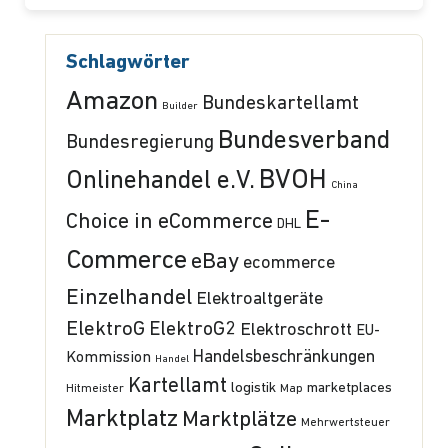
Schlagwörter
Amazon
Bundeskartellamt
Builder
Bundesverband
Bundesregierung
BVOH
Onlinehandel e.V.
China
E-
Choice in eCommerce
DHL
Commerce
eBay
ecommerce
Einzelhandel
Elektroaltgeräte
ElektroG
ElektroG2
Elektroschrott
EU-
Handelsbeschränkungen
Kommission
Handel
Kartellamt
logistik
marketplaces
Hitmeister
Map
Marktplatz
Marktplätze
Mehrwertsteuer