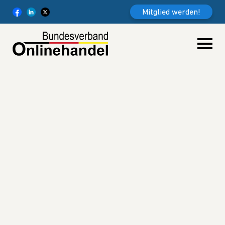
Weiter zum Inhalt
Mitglied werden!