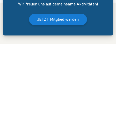
Wir freuen uns auf gemeinsame Aktivitäten!
JETZT Mitglied werden
Der Bundesverband Onlinehandel e.V. wurde am 8. April 2006 in
Dresden gegründet. Er versteht sich als Sprecher und
Interessenvertreter des mittelständigen Onlinehandels (KMU).
KONTAKT
GESCHÄFTSSTELLE
Blasewitzer Straße 41
01307 Dresden