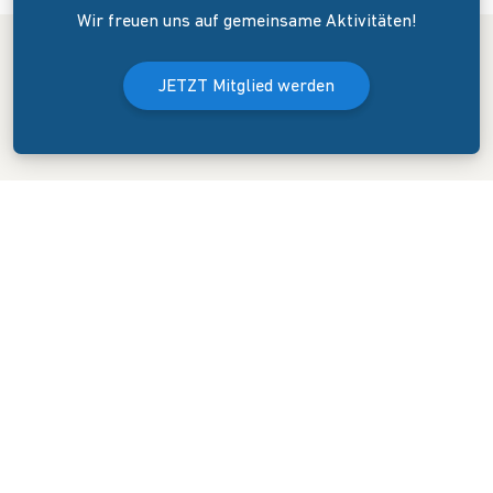
Wir freuen uns auf gemeinsame Aktivitäten!
JETZT Mitglied werden
Der Bundesverband Onlinehandel e.V. wurde am 8. April 2006 in
Dresden gegründet. Er versteht sich als Sprecher und
Interessenvertreter des mittelständigen Onlinehandels (KMU).
KONTAKT
GESCHÄFTSSTELLE
Blasewitzer Straße 41