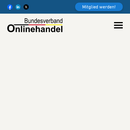
Weiter zum Inhalt
Mitglied werden!