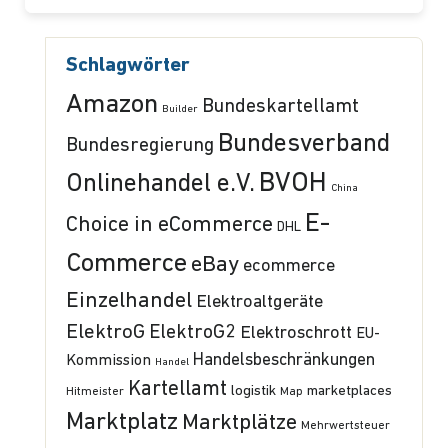
Schlagwörter
Amazon
Bundeskartellamt
Builder
Bundesverband
Bundesregierung
BVOH
Onlinehandel e.V.
China
E-
Choice in eCommerce
DHL
Commerce
eBay
ecommerce
Einzelhandel
Elektroaltgeräte
ElektroG
ElektroG2
Elektroschrott
EU-
Handelsbeschränkungen
Kommission
Handel
Kartellamt
logistik
marketplaces
Hitmeister
Map
Marktplatz
Marktplätze
Mehrwertsteuer