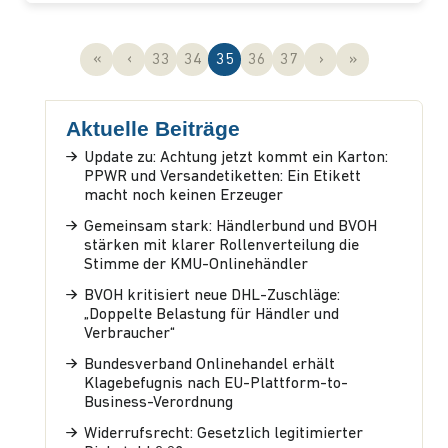
Seitennavigation
Seite
Seite
Aktuelle Seite
Seite
Seite
«
‹
33
34
35
36
37
›
»
Aktuelle Beiträge
Update zu: Achtung jetzt kommt ein Karton:
PPWR und Versandetiketten: Ein Etikett
macht noch keinen Erzeuger
Gemeinsam stark: Händlerbund und BVOH
stärken mit klarer Rollenverteilung die
Stimme der KMU-Onlinehändler
BVOH kritisiert neue DHL-Zuschläge:
„Doppelte Belastung für Händler und
Verbraucher“
Bundesverband Onlinehandel erhält
Klagebefugnis nach EU-Plattform-to-
Business-Verordnung
Widerrufsrecht: Gesetzlich legitimierter