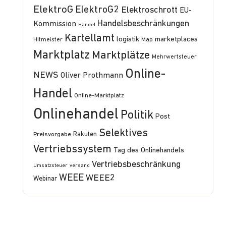
ElektroG
ElektroG2
Elektroschrott
EU-
Handelsbeschränkungen
Kommission
Handel
Kartellamt
logistik
marketplaces
Hitmeister
Map
Marktplatz
Marktplätze
Mehrwertsteuer
Online-
NEWS
Oliver Prothmann
Handel
Online-Marktplatz
Onlinehandel
Politik
Post
Selektives
Preisvorgabe
Rakuten
Vertriebssystem
Tag des Onlinehandels
Vertriebsbeschränkung
Umsatzsteuer
versand
WEEE
WEEE2
Webinar