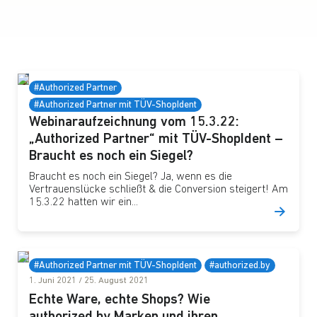
#Authorized Partner
16. März 2022
/
17. März 2022
#Authorized Partner mit TÜV-ShopIdent
Webinaraufzeichnung vom 15.3.22:
„Authorized Partner“ mit TÜV-ShopIdent –
Braucht es noch ein Siegel?
Braucht es noch ein Siegel? Ja, wenn es die
Vertrauenslücke schließt & die Conversion steigert! Am
15.3.22 hatten wir ein...
#Authorized Partner mit TÜV-ShopIdent
#authorized.by
1. Juni 2021
/
25. August 2021
Echte Ware, echte Shops? Wie
authorized.by Marken und ihren