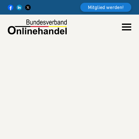
Weiter zum Inhalt
Mitglied werden!