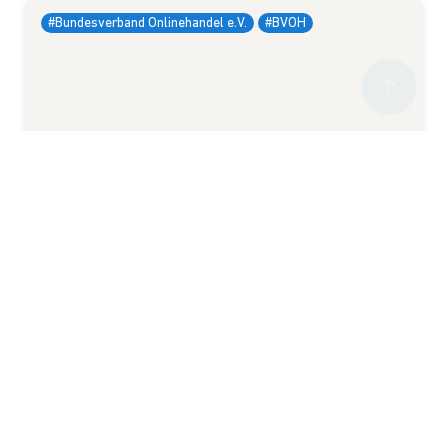
#Bundesverband Onlinehandel e.V.
#BVOH
2. Februar 2016
/
25. August 2021
Verbraucherschützer fordern mehr
Transparenz
http://www.derhandel.de/news/unternehmen/pages/
Verbraucherschuetzer-fordern-mehr-Transparenz-
11648.html